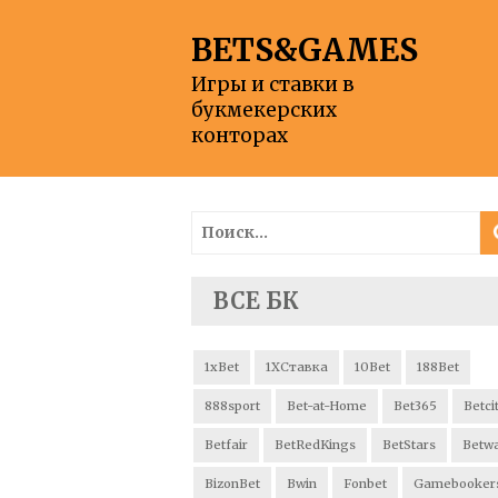
Skip
to
BETS&GAMES
content
Игры и ставки в
букмекерских
конторах
Найти:
ВСЕ БК
1xBet
1XСтавка
10Bet
188Bet
888sport
Bet-at-Home
Bet365
Betci
Betfair
BetRedKings
BetStars
Betw
BizonBet
Bwin
Fonbet
Gamebooker