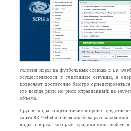
Условия игры на футбольных ставках в БК Фав
осуществляются в считанные секунды, а опер
позволяет достаточно быстро ориентироваться 
это всегда риск, но риск оправданный: на Favb
объеме.
Другие виды спорта также широко представле
сайта БК Favbet изначально была русскоязычной,
виды спорта, которые традиционно любят в 