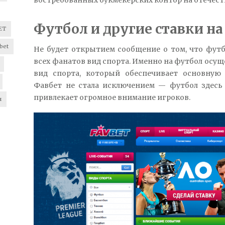
востребованных букмекерских контор на отечес
Футбол и другие ставки на
ET
bet
Не будет открытием сообщение о том, что фут
всех фанатов вид спорта. Именно на футбол осущ
вид спорта, который обеспечивает основную
Фавбет не стала исключением — футбол здесь
привлекает огромное внимание игроков.
н