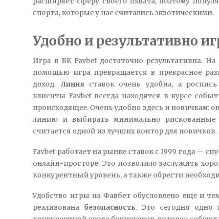
расширяет сферу своего охвата, поэтому попул
спорта, которые у нас считались экзотическими.
Удобно и результативно иг
Игра в БК Favbet достаточно результативна. На
помощью игра превращается в прекрасное раз
доход.
Линия
ставок очень удобна, а роспис
клиенты Favbet всегда находятся в курсе собы
происходящее. Очень удобно здесь и новичкам: о
линию и выбирать минимально рискованные в
считается одной из лучших контор для новичков.
Favbet работает на рынке ставок с 1999 года — спу
онлайн-просторе. Это позволило заслужить хор
конкурентный уровень, а также обрести необход
Удобство игры на Фавбет обусловлено еще и тем
реализована
безопасность
. Это сегодня одно