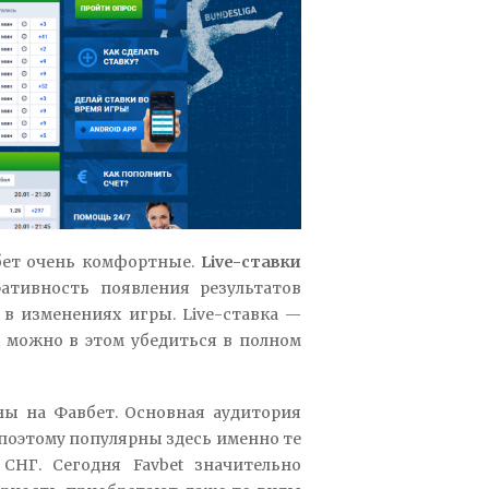
бет очень комфортные.
Live-ставки
ативность появления результатов
в изменениях игры. Live-ставка —
et можно в этом убедиться в полном
ны на Фавбет. Основная аудитория
 поэтому популярны здесь именно те
СНГ. Сегодня Favbet значительно