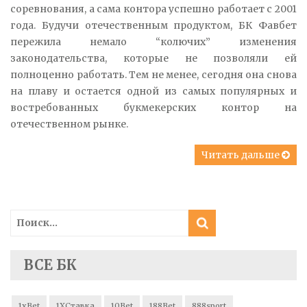
соревнования, а сама контора успешно работает с 2001
года. Будучи отечественным продуктом, БК Фавбет
пережила немало “колючих” изменения
законодательства, которые не позволяли ей
полноценно работать. Тем не менее, сегодня она снова
на плаву и остается одной из самых популярных и
востребованных букмекерских контор на
отечественном рынке.
Читать дальше
Найти:
ВСЕ БК
1xBet
1XСтавка
10Bet
188Bet
888sport