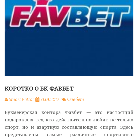
КОРОТКО О БК ФАВБЕТ
Smart Bettor
31.01.2017
Фавбет
Букмекерская контора Фавбет — это настоящий
подарок для тех, кто действительно любит не только
спорт, но и азартную составляющую спорта. Здесь
представлены самые различные спортивные