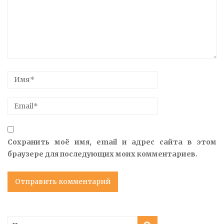
Сохранить моё имя, email и адрес сайта в этом
браузере для последующих моих комментариев.
Найти: