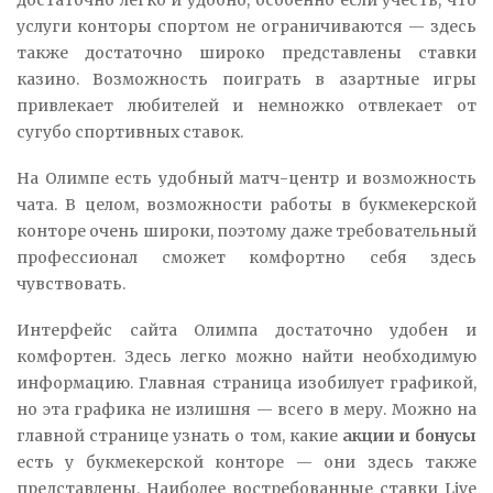
услуги конторы спортом не ограничиваются — здесь
также достаточно широко представлены ставки
казино. Возможность поиграть в азартные игры
привлекает любителей и немножко отвлекает от
сугубо спортивных ставок.
На Олимпе есть удобный матч-центр и возможность
чата. В целом, возможности работы в букмекерской
конторе очень широки, поэтому даже требовательный
профессионал сможет комфортно себя здесь
чувствовать.
Интерфейс сайта Олимпа достаточно удобен и
комфортен. Здесь легко можно найти необходимую
информацию. Главная страница изобилует графикой,
но эта графика не излишня — всего в меру. Можно на
главной странице узнать о том, какие
акции и бонусы
есть у букмекерской конторе — они здесь также
представлены. Наиболее востребованные ставки Live