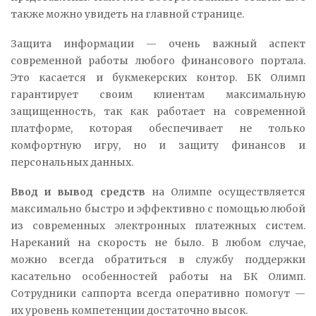
также можно увидеть на главной странице.
Защита информации — очень важный аспект
современной работы любого финансового портала.
Это касается и букмекерских контор. БК Олимп
гарантирует своим клиентам максимальную
защищенность, так как работает на современной
платформе, которая обеспечивает не только
комфортную игру, но и защиту финансов и
персональных данных.
Ввод и вывод средств
на Олимпе осуществляется
максимально быстро и эффективно с помощью любой
из современных электронных платежных систем.
Нареканий на скорость не было. В любом случае,
можно всегда обратиться в службу поддержки
касательно особенностей работы на БК Олимп.
Сотрудники саппорта всегда оперативно помогут —
их уровень компетенции достаточно высок.