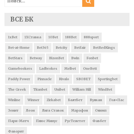
ВСЕ БК
1xBet
1XСтавка
10Bet
188Bet
888sport
Bet-at-Home
Bet365
Betcity
Betfair
BetRedKings
BetStars
Betway
BizonBet
Bwin
Fonbet
Gamebookers
Ladbrokes
Melbet
OneBett
Paddy Power
Pinnacle
Rivalo
SBOBET
Sportingbet
The Greek
Titanbet
Unibet
William Hill
WindBet
Winline
Winner
Zirkabet
БалтБет
Вулкан
Гол+Пас
Зенит
Леон
Лига Ставок
Марафон
Олимп
Пари-Матч
Плюс Минус
РусТелетот
Фавбет
Фаворит