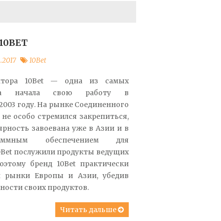
10BET
1.2017
10Bet
нтора 10Bet — одна из самых
Она начала свою работу в
2003 году. На рынке Соединенного
 не особо стремился закрепиться,
ярность завоевана уже в Азии и в
раммным обеспечением для
0Bet послужили продукты ведущих
оэтому бренд 10Bet практически
л рынки Европы и Азии, убедив
сности своих продуктов.
Читать дальше