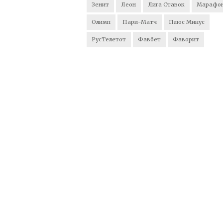
Зенит
Леон
Лига Ставок
Марафо
Олимп
Пари-Матч
Плюс Минус
РусТелетот
Фавбет
Фаворит