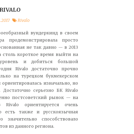
 RIVALO
1.2017
Rivalo
своеобразный вундеркинд в своем
ра продемонстрировала просто
снованная не так давно — в 2013
за столь короткое время выйти на
уровень и добиться большой
годня Rivalo достаточно прочно
олько на турецком букмекерском
 ориентировалась изначально, но
. Достаточно серьезно БК Rivalo
енно постсоветский рынок — на
 Rivalo ориентируется очень
lo есть также и русскоязычная
то значительно способствовало
ов из данного региона.