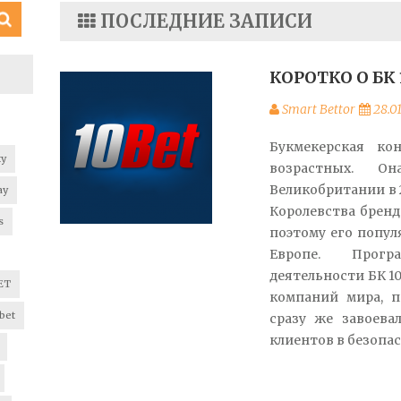
ПОСЛЕДНИЕ ЗАПИСИ
КОРОТКО О БК 
Smart Bettor
28.0
Букмекерская ко
ty
возрастных. 
Великобритании в 
ay
Королевства бренд
s
поэтому его попул
Европе. Прог
деятельности БК 1
ET
компаний мира, п
bet
сразу же завоева
клиентов в безопа