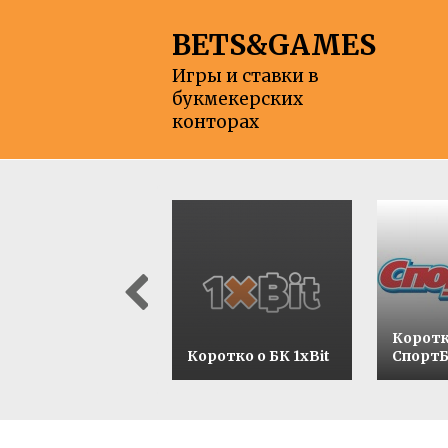
Skip
to
BETS&GAMES
content
Игры и ставки в
букмекерских
конторах
Previous
Коро
Коротко о БК 1xBit
Спорт